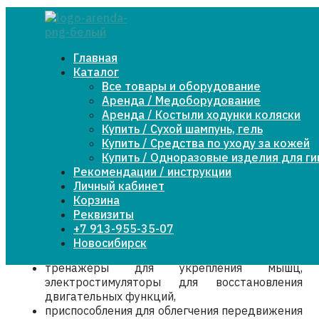
Реабилитация после инсульта – что для
этого необходимо
Главная
Реабилитация после инсульта является важным
Каталог
этапом восстановления пациента и его
Все товары и оборудование
возвращения к нормальной жизни. В данной статье
Аренда / Медоборудование
мы рассмотрим необходимое оборудование,
Аренда / Костыли ходунки коляски
средства для ухода и персонал, которые могут
Купить / Сухой шампунь, гель
потребоваться для успешной реабилитации.
Купить / Средства по уходу за кожей
Купить / Одноразовые изделия для г
Физиотерапия после инсульта
Рекомендации / инструкции
Личный кабинет
Одним из основных аспектов реабилитации после
Корзина
инсульта является физическая терапия. Для
Реквизиты
проведения такой терапии может понадобиться
+7 913-955-35-07
различное оборудование, включающее в себя:
Новосибирск
тренажеры для укрепления мышц,
электростимуляторы для восстановления
двигательных функций,
приспособления для облегчения передвижения