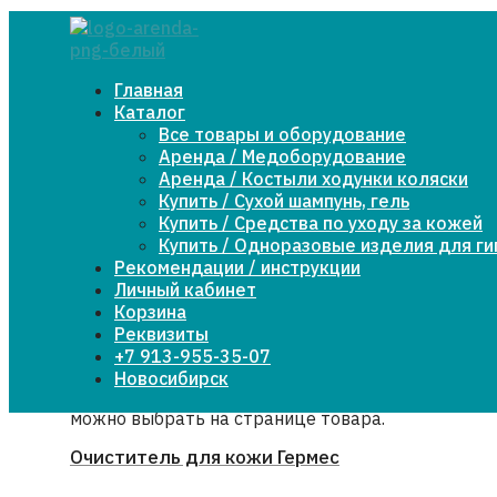
Средства по уходу за кожей
Косметические, гигиенические средства по уходу
Главная
за кожей для очищения и увлажнения, которые не
Каталог
требуют смывания водой и ополаскивания.
Все товары и оборудование
Аренда / Медоборудование
Аренда / Костыли ходунки коляски
Этот товар имеет
ВЫБРАТЬ ОПЦИЮ
Купить / Сухой шампунь, гель
несколько вариаций. Опции можно выбрать на
Купить / Средства по уходу за кожей
странице товара.
Купить / Одноразовые изделия для г
Рекомендации / инструкции
Лосьон моющий для тела «Well Care», 500
Личный кабинет
мл
Корзина
Реквизиты
450,00
₽
+7 913-955-35-07
ВЫБРАТЬ ОПЦИЮ
Новосибирск
Этот товар имеет несколько вариаций. Опции
можно выбрать на странице товара.
Очиститель для кожи Гермес